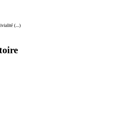
ialité (...)
toire