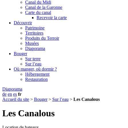
Canal du Midi
Canal de la Garonne
Carte du canal
Recevoir la carte
Découvrir
Patrimoine
Territoires
Produits du Terroir
Musées
Diaporama
Bouger
Sur terre
Sur l’eau
Où manger, où dormir ?
Hébergement
Restauration
Diaporama
de
en
es
fr
Accueil du site
>
Bouger
>
Sur l’eau
>
Les Canalous
Les Canalous
Location de bateaux