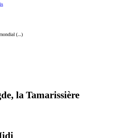
mondial (...)
de, la Tamarissière
Midi