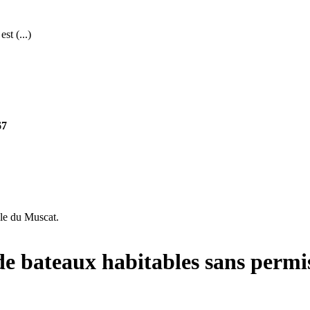
st (...)
67
ble du Muscat.
de bateaux habitables sans permi