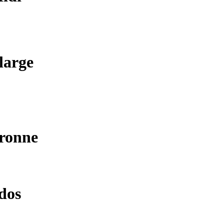
large
aronne
rdos