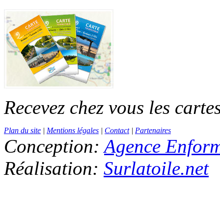
Recevez chez vous les cartes
Plan du site
|
Mentions légales
|
Contact
|
Partenaires
Conception:
Agence Enfor
Réalisation:
Surlatoile.net