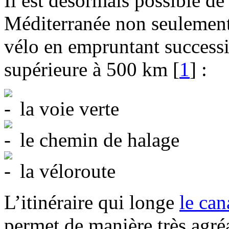
Il est désormais possible de
Méditerranée non seulement
vélo en empruntant successi
supérieure à 500 km
[
1
]
:
la voie verte
le chemin de halage
la véloroute
L’itinéraire qui longe
le can
permet de manière très agré