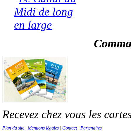
Comman
Recevez chez vous les cartes
Plan du site
|
Mentions légales
|
Contact
|
Partenaires