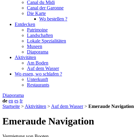
Canal du Midi
Canal der Garonne
Die Karte
Wo bestellen ?
Entdecken
Patrimoine
Landschaften
Lokale Spezialitäten
Museen
Diaporama
Aktivitäten
Am Boden
Auf dem Wasser
Wo essen, wo schlafen ?
Unterkunft
Restaurants
Diaporama
de
en
es
fr
Startseite
>
Aktivitäten
>
Auf dem Wasser
>
Emeraude Navigation
Emeraude Navigation
Vermietung von Booten