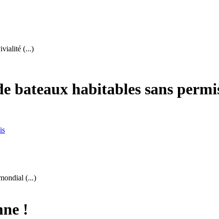
ialité (...)
de bateaux habitables sans permi
mondial (...)
nne !