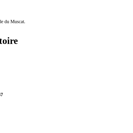
ble du Muscat.
toire
67