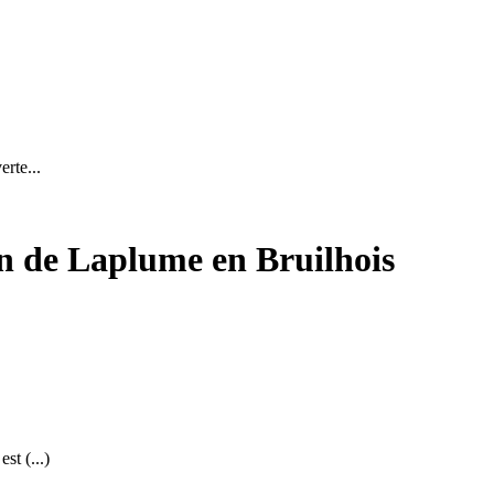
rte...
n de Laplume en Bruilhois
st (...)