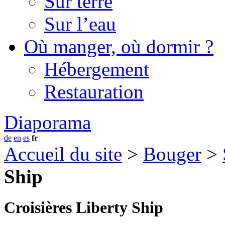
Sur terre
Sur l’eau
Où manger, où dormir ?
Hébergement
Restauration
Diaporama
de
en
es
fr
Accueil du site
>
Bouger
>
Ship
Croisières Liberty Ship