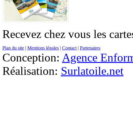
Recevez chez vous les cartes
Plan du site
|
Mentions légales
|
Contact
|
Partenaires
Conception:
Agence Enfor
Réalisation:
Surlatoile.net